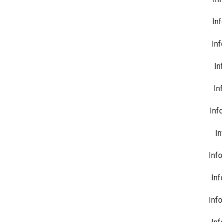
In
Inf
In
In
Inf
In
Inf
Inf
Inf