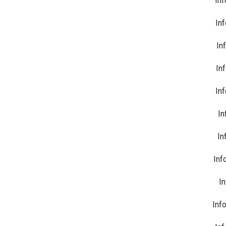
Inf
Inf
In
In
Inf
I
n
In
Inf
In
Inf