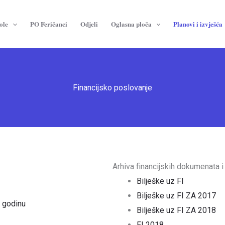
ole
PO Feričanci
Odjeli
Oglasna ploča
Planovi i izvješća
Financijsko poslovanje
Arhiva financijskih dokumenata i
Bilješke uz FI
Bilješke uz FI ZA 2017
. godinu
Bilješke uz FI ZA 2018
FI 2018