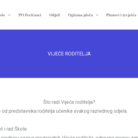
ole
PO Feričanci
Odjeli
Oglasna ploča
Planovi i izvješća
VIJEĆE RODITELJA
Što radi Vijeće roditelja?
no od predstavnika roditelja učenika svakog razrednog odjela.
t i rad Škole.
a sjednicu saziva predsjednik Vijeća roditelja, odnosno njegov za