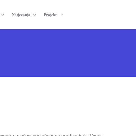
Natjecanja
Projekti
mjenik u slučaju spriječenosti predsjednika Vijeća