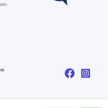
IBAN:
nja