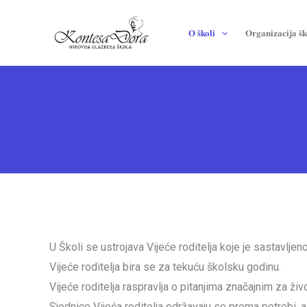
Skip
to
O školi
Organizacija šk
content
U Školi se ustrojava Vijeće roditelja koje je sastavlje
Vijeće roditelja bira se za tekuću školsku godinu.
Vijeće roditelja raspravlja o pitanjima značajnim za živo
Sjednice Vijeća roditelja održavaju se prema potrebi, 