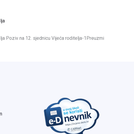
lja
elja Poziv na 12. sjednicu Vijeća roditelja-1Preuzmi
m