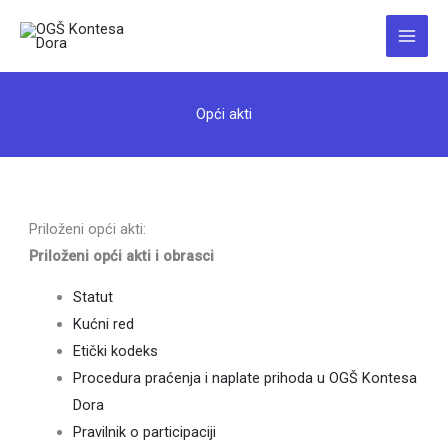
Skip
to
Main
content
Menu
Opći akti
Priloženi opći akti:
Priloženi opći akti i obrasci
Statut
Kućni red
Etički kodeks
Procedura praćenja i naplate prihoda u OGŠ Kontesa
Dora
Pravilnik o participaciji