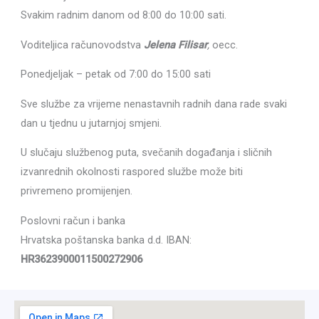
Svakim radnim danom od 8:00 do 10:00 sati.
Voditeljica računovodstva
Jelena Filisar
,
oecc.
Ponedjeljak – petak od 7:00 do 15:00 sati
Sve službe za vrijeme nenastavnih radnih dana rade svaki
dan u tjednu u jutarnjoj smjeni.
U slučaju službenog puta, svečanih događanja i sličnih
izvanrednih okolnosti raspored službe može biti
privremeno promijenjen.
Poslovni račun i banka
Hrvatska poštanska banka d.d. IBAN:
HR3623900011500272906