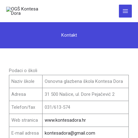
Skip
to
Main
content
Menu
Kontakt
Podaci o školi
Naziv škole
Osnovna glazbena škola Kontesa Dora
Adresa
31 500 Našice, ul. Dore Pejačević 2
Telefon/fax
031/613-574
Web stranica
www.kontesadora.hr
E-mail adresa
kontesadora@gmail.com