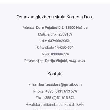
Osnovna glazbena škola Kontesa Dora
Adresa:
Dore Pejačević 2, 31500 Našice
Matični broj:
2308169
OIB:
63790869358
Šifra škole
14-050-004
MBS:
030094774
Ravnateljica:
Darija Vlajnić
,
mag. mus.
Kontakt
Email:
kontesadora@gmail.com
Phone:
+385 (0)31 613 574
Fax:
+385 (0)31 613 574
Hrvatska poštanska banka d.d. IBAN: