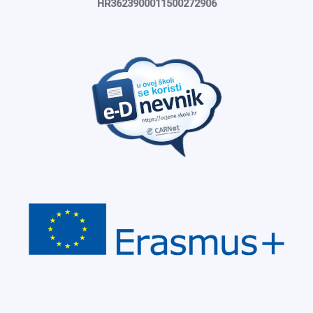
HR3623900011500272906