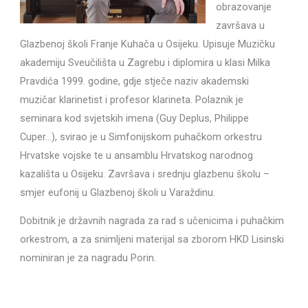
obrazovanje
završava u
Glazbenoj školi Franje Kuhača u Osijeku. Upisuje Muzičku
akademiju Sveučilišta u Zagrebu i diplomira u klasi Milka
Pravdića 1999. godine, gdje stječe naziv akademski
muzičar klarinetist i profesor klarineta. Polaznik je
seminara kod svjetskih imena (Guy Deplus, Philippe
Cuper…), svirao je u Simfonijskom puhačkom orkestru
Hrvatske vojske te u ansamblu Hrvatskog narodnog
kazališta u Osijeku. Završava i srednju glazbenu školu –
smjer eufonij u Glazbenoj školi u Varaždinu.
Dobitnik je državnih nagrada za rad s učenicima i puhačkim
orkestrom, a za snimljeni materijal sa zborom HKD Lisinski
nominiran je za nagradu Porin.