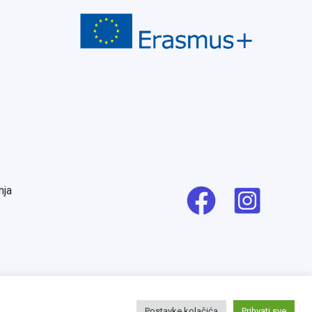
nja
Postavke kolačića
Prihvati sve