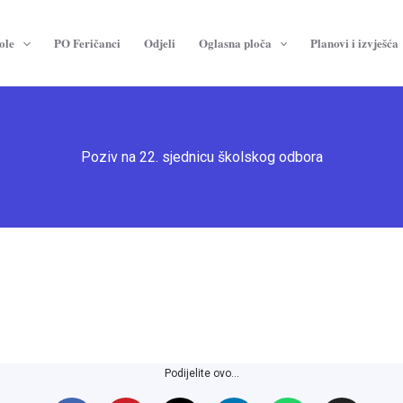
ole
PO Feričanci
Odjeli
Oglasna ploča
Planovi i izvješća
Poziv na 22. sjednicu školskog odbora
Podijelite ovo...