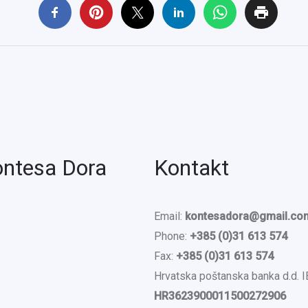
ontesa Dora
Kontakt
Email:
kontesadora@gmail.co
Phone:
+385 (0)31 613 574
Fax:
+385 (0)31 613 574
Hrvatska poštanska banka d.d. 
HR3623900011500272906