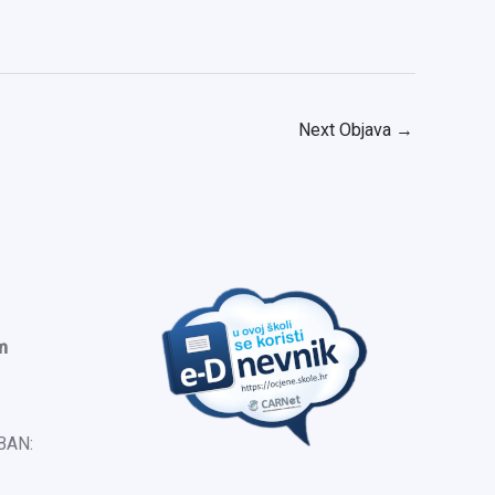
Next Objava
→
m
IBAN: