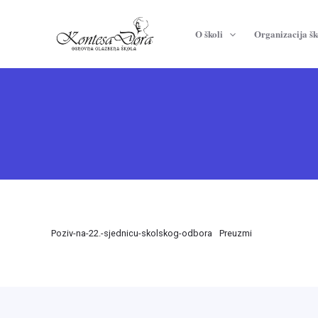
Skip
to
O školi
Organizacija šk
content
Poziv-na-22.-sjednicu-skolskog-odbora
Preuzmi