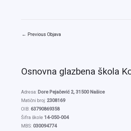
←
Previous Objava
Osnovna glazbena škola K
Adresa:
Dore Pejačević 2, 31500 Našice
Matični broj:
2308169
OIB:
63790869358
Šifra škole
14-050-004
MBS:
030094774