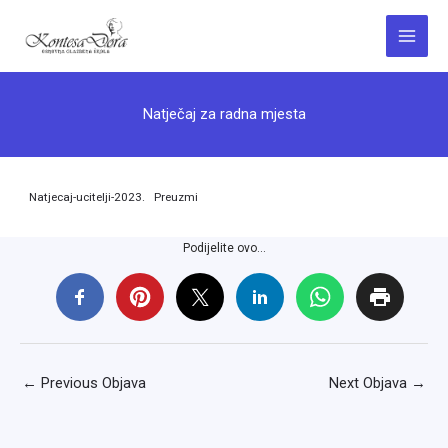
Skip
to
Main
content
Menu
Natječaj za radna mjesta
Natjecaj-ucitelji-2023.
Preuzmi
Podijelite ovo...
←
Previous Objava
Next Objava
→