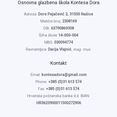
Osnovna glazbena škola Kontesa Dora
Adresa:
Dore Pejačević 2, 31500 Našice
Matični broj:
2308169
OIB:
63790869358
Šifra škole
14-050-004
MBS:
030094774
Ravnateljica:
Darija Vlajnić
,
mag. mus.
Kontakt
Email:
kontesadora@gmail.com
Phone:
+385 (0)31 613 574
Fax:
+385 (0)31 613 574
Hrvatska poštanska banka d.d. IBAN:
HR3623900011500272906