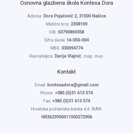
Osnovna glazbena škola Kontesa Dora
Adresa:
Dore Pejačević 2, 31500 Našice
Matični broj:
2308169
OIB:
63790869358
Šifra škole
14-050-004
MBS:
030094774
Ravnateljica:
Darija Vlajnić
,
mag. mus.
Kontakt
Email:
kontesadora@gmail.com
Phone:
+385 (0)31 613 574
Fax:
+385 (0)31 613 574
Hrvatska poštanska banka d.d. IBAN:
HR3623900011500272906