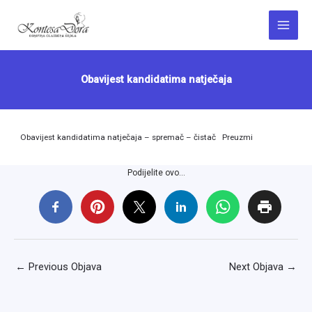
Skip
to
Main
content
Menu
Obavijest kandidatima natječaja
Obavijest kandidatima natječaja – spremač – čistač
Preuzmi
Podijelite ovo...
←
Previous Objava
Next Objava
→