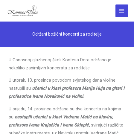
Skip
to
Main
content
Menu
Održani božićni koncerti za roditelje
U Osnovnoj glazbenoj školi Kontesa Dora održano je
nekoliko zanimljivih koncerata za roditelje.
U utorak, 13. prosinca povodom svjetskog dana violine
nastupili su
učenici u klasi profesora Marija Huja na gitari i
profesorice Ivane Novaković na violini.
U srijedu, 14. prosinca održana su dva koncerta na kojima
su
nastupili učenici u klasi Vedrane Matić na klaviru,
profesora Ivana Krajačića i Ivane Sklepić,
svirajući različite
puhačke instrumente, uz klavirsku pratnju Vedrane Matić.