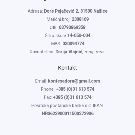
Adresa:
Dore Pejačević 2, 31500 Našice
Matični broj:
2308169
OIB:
63790869358
Šifra škole
14-050-004
MBS:
030094774
Ravnateljica:
Darija Vlajnić
,
mag. mus.
Kontakt
Email:
kontesadora@gmail.com
Phone:
+385 (0)31 613 574
Fax:
+385 (0)31 613 574
Hrvatska poštanska banka d.d. IBAN:
HR3623900011500272906