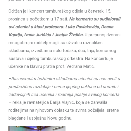
Održan je i koncert tamburaškog odjela u četvrtak, 15.
prosinca s početkom u 17 sati.
Na koncertu su sudjelovali
svi učenici u klasi profesora: Luke Pavlekovića, Deana
Koprija, Ivana Jurišića i Josipa Živčića.
U prepunoj dvorani
mnogobrojni roditelji mogli su uživati u raznolikim
skladbama, izvedbama solo točaka, dua, trija, komornog
sastava i cijelog tamburaškog orkestra. Na koncertu je
učenike na klaviru pratila prof. Vedrana Matić.
–
Raznovrsnim božićnim skladbama učenici su nas uveli u
predbožićno razdoblje i nema ljepšeg poklona od sretnih i
zadovoljnih lica učenika i roditelja poslije svakog koncerta
–
rekla je ravnateljica Darija Vlajnić, koja se zahvalila
roditeljima na njihovom dolasku te svima poželjela sretne
blagdane i uspješnu Novu godinu.