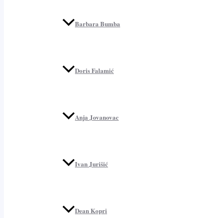
Barbara Bumba
Doris Falamić
Anja Jovanovac
Ivan Jurišić
Dean Kopri