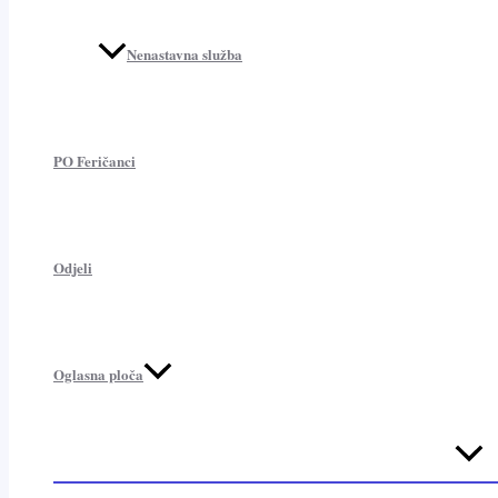
Nenastavna služba
PO Feričanci
Odjeli
Oglasna ploča
Menu
Toggl