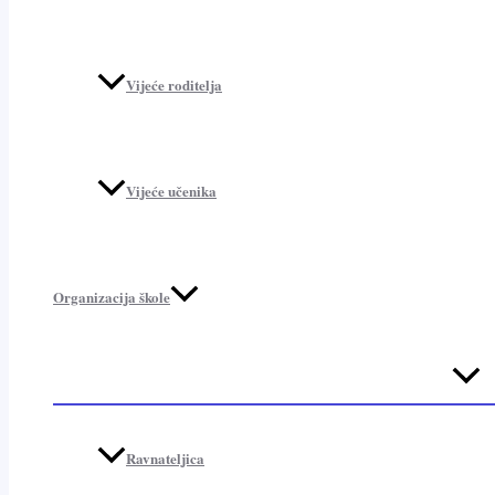
Vijeće roditelja
Vijeće učenika
Organizacija škole
Menu
Toggl
Ravnateljica