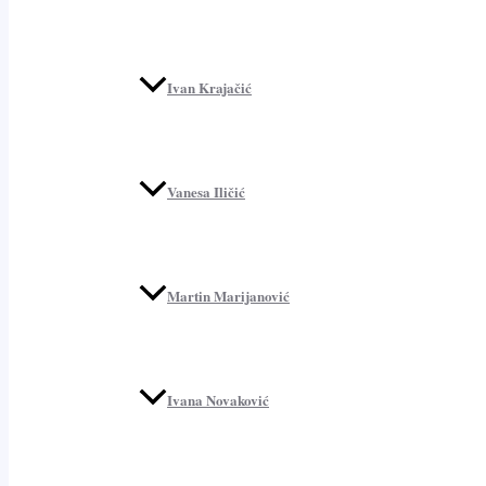
Ivan Krajačić
Vanesa Iličić
Martin Marijanović
Ivana Novaković