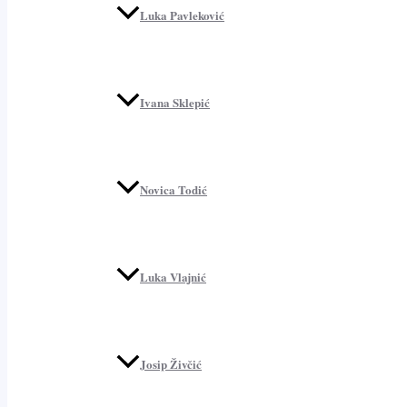
Luka Pavleković
Ivana Sklepić
Novica Todić
Luka Vlajnić
Josip Živčić