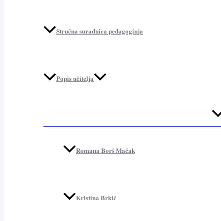
Stručna suradnica pedagoginja
Popis učitelja
Me
To
Romana Borš Mačak
Kristina Brkić