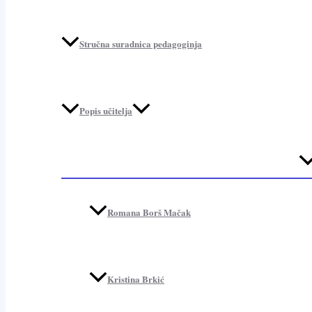
Stručna suradnica pedagoginja
Popis učitelja
Me
To
Romana Borš Mačak
Kristina Brkić