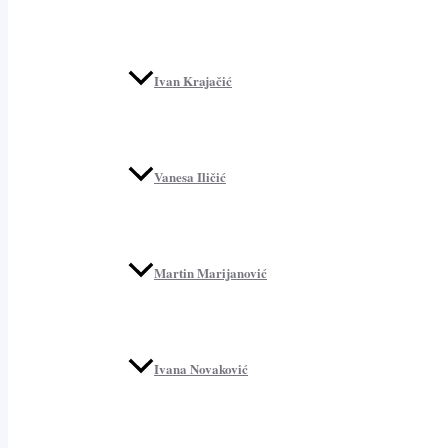
Ivan Krajačić
Vanesa Iličić
Martin Marijanović
Ivana Novaković