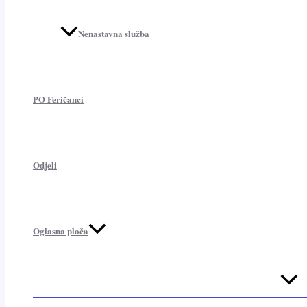
Nenastavna služba
PO Feričanci
Odjeli
Oglasna ploča
Menu
Toggl