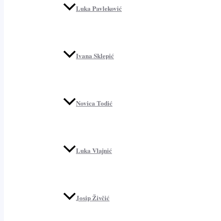
Luka Pavleković
Ivana Sklepić
Novica Todić
Luka Vlajnić
Josip Živčić