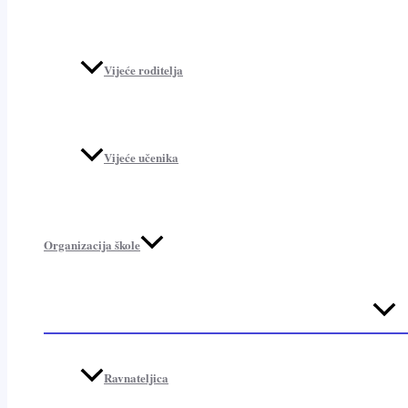
Vijeće roditelja
Vijeće učenika
Organizacija škole
Menu
Toggl
Ravnateljica