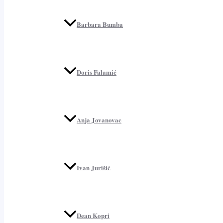
Barbara Bumba
Doris Falamić
Anja Jovanovac
Ivan Jurišić
Dean Kopri