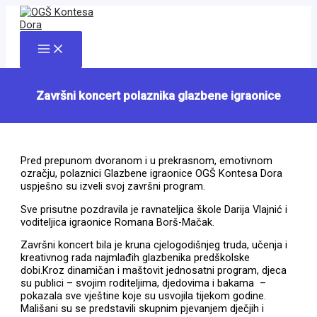
Skip
to
content
Main
Menu
Završni koncert polaznika glazbene igraonice
Pred prepunom dvoranom i u prekrasnom, emotivnom
ozračju, polaznici Glazbene igraonice OGŠ Kontesa Dora
uspješno su izveli svoj završni program.
Sve prisutne pozdravila je ravnateljica škole Darija Vlajnić i
voditeljica igraonice Romana Borš-Mačak.
Završni koncert bila je kruna cjelogodišnjeg truda, učenja i
kreativnog rada najmlađih glazbenika predškolske
dobi.Kroz dinamičan i maštovit jednosatni program, djeca
su publici – svojim roditeljima, djedovima i bakama –
pokazala sve vještine koje su usvojila tijekom godine.
Mališani su se predstavili skupnim pjevanjem dječjih i