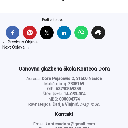
Podijelite ovo...
←
Previous Objava
Next Objava
→
Osnovna glazbena škola Kontesa Dora
Adresa:
Dore Pejačević 2, 31500 Našice
Matični broj:
2308169
OIB:
63790869358
Šifra škole
14-050-004
MBS:
030094774
Ravnateljica:
Darija Vlajnić
,
mag. mus.
Kontakt
Email:
kontesadora@gmail.com