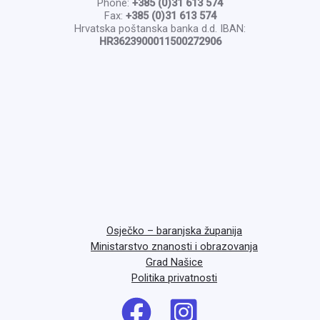
Phone:
+385 (0)31 613 574
Fax:
+385 (0)31 613 574
Hrvatska poštanska banka d.d. IBAN:
HR3623900011500272906
Osječko – baranjska županija
Ministarstvo znanosti i obrazovanja
Grad Našice
Politika privatnosti