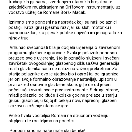
tradicijskih pjesama, izvođenjem ritamskih brojalica te
zajedničkim muziciranjem na Orffovom instrumentariju uz
vodstvo učiteljice Romane Borš- Mačak.
Iznimno smo ponosni na napredak koji su naši polaznici
postigli. Kroz igru i pjesmu razvijali su sluh, motoriku i
samopouzdanje, a pljesak publike najveća im je nagrada za
njihov trud.
Vrhunac svečanosti bila je dodjela uvjerenja o završenom
programu glazbene igraonice. Svaki je polaznik ponosno
preuzeo svoje uvjerenje, što je označilo službeni i svečani
završetak ovogodišnjeg glazbenog ciklusa.Ova generacija
malih glazbenika sada se nalazi na važnoj prekretnici. Za
starije polaznike ovo je ujedno bio i oproštaj od igraonice
jer oni svoje formalno obrazovanje nastavljaju upisom u
prvi razred osnovne glazbene škole, gdje će od jeseni
početi učiti svirati svoje prve instrumente. S druge strane,
mlađi polaznici od iduće školske godine prelaze u stariju
grupu igraonice, u kojoj ih čekaju novi, napredniji glazbeni
izazovi i složenije ritamske igre.
Veliko hvala voditeljici Romani na stručnom vođenju i
strpljenju te roditeljima na podršci.
Ponosni smo na naše male glazbenike!