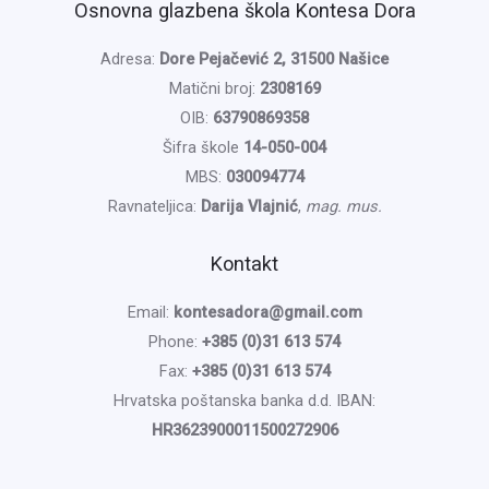
Osnovna glazbena škola Kontesa Dora
Adresa:
Dore Pejačević 2, 31500 Našice
Matični broj:
2308169
OIB:
63790869358
Šifra škole
14-050-004
MBS:
030094774
Ravnateljica:
Darija Vlajnić
,
mag. mus.
Kontakt
Email:
kontesadora@gmail.com
Phone:
+385 (0)31 613 574
Fax:
+385 (0)31 613 574
Hrvatska poštanska banka d.d. IBAN:
HR3623900011500272906