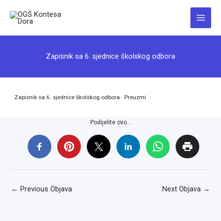
Skip
to
Main
content
Menu
Zapisnik sa 6. sjednice školskog odbora
Zapisnik sa 6. sjednice školskog odbora
Preuzmi
Podijelite ovo...
←
Previous Objava
Next Objava
→