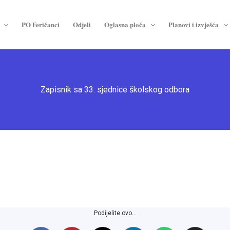
PO Feričanci
Odjeli
Oglasna ploča
Planovi i izvješća
Zapisnik sa 33. sjednice školskog odbora
Podijelite ovo...