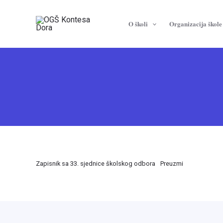
Skip
to
O školi
Organizacija škole
content
Zapisnik sa 33. sjednice školskog odbora
Preuzmi