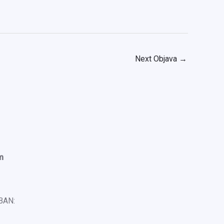
Next Objava
→
m
IBAN: