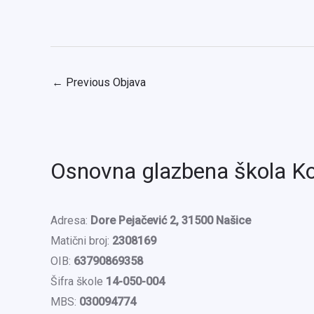
←
Previous Objava
Osnovna glazbena škola K
Adresa:
Dore Pejačević 2, 31500 Našice
Matični broj:
2308169
OIB:
63790869358
Šifra škole
14-050-004
MBS:
030094774