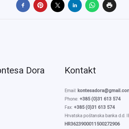
ontesa Dora
Kontakt
Email:
kontesadora@gmail.co
Phone:
+385 (0)31 613 574
Fax:
+385 (0)31 613 574
Hrvatska poštanska banka d.d. 
HR3623900011500272906