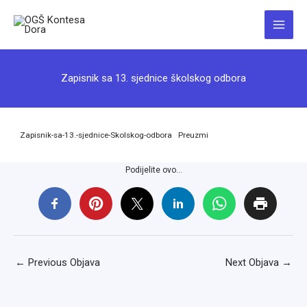
Skip
to
Main
content
Menu
Zapisnik sa 13. sjednice školskog odbora
Zapisnik-sa-13.-sjednice-Skolskog-odbora
Preuzmi
Podijelite ovo...
←
Previous Objava
Next Objava
→