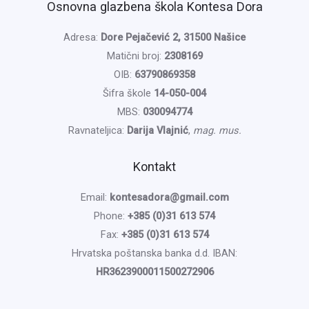
Osnovna glazbena škola Kontesa Dora
Adresa:
Dore Pejačević 2, 31500 Našice
Matični broj:
2308169
OIB:
63790869358
Šifra škole
14-050-004
MBS:
030094774
Ravnateljica:
Darija Vlajnić
,
mag. mus.
Kontakt
Email:
kontesadora@gmail.com
Phone:
+385 (0)31 613 574
Fax:
+385 (0)31 613 574
Hrvatska poštanska banka d.d. IBAN:
HR3623900011500272906