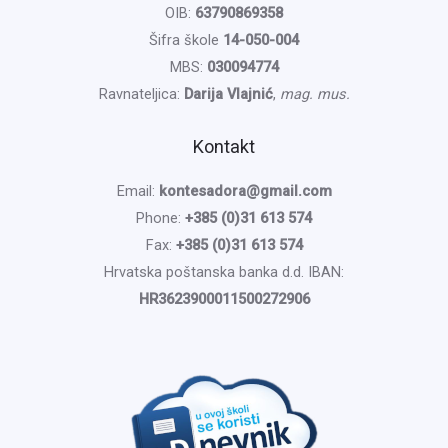
OIB:
63790869358
Šifra škole
14-050-004
MBS:
030094774
Ravnateljica:
Darija Vlajnić
,
mag. mus.
Kontakt
Email:
kontesadora@gmail.com
Phone:
+385 (0)31 613 574
Fax:
+385 (0)31 613 574
Hrvatska poštanska banka d.d. IBAN:
HR3623900011500272906