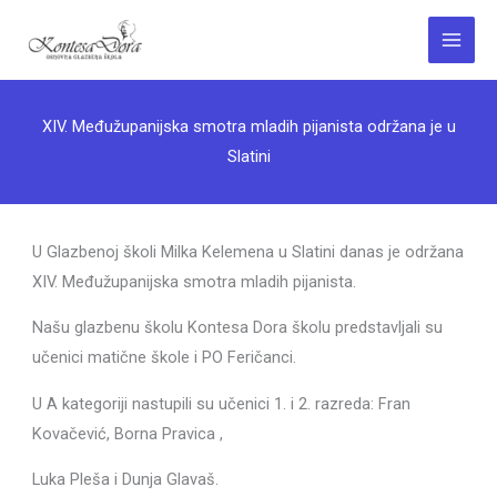
Skip
to
Main
content
Menu
XIV. Međužupanijska smotra mladih pijanista održana je u
Slatini
U Glazbenoj školi Milka Kelemena u Slatini danas je održana
XIV. Međužupanijska smotra mladih pijanista.
Našu glazbenu školu Kontesa Dora školu predstavljali su
učenici matične škole i PO Feričanci.
U A kategoriji nastupili su učenici 1. i 2. razreda: Fran
Kovačević, Borna Pravica ,
Luka Pleša i Dunja Glavaš.