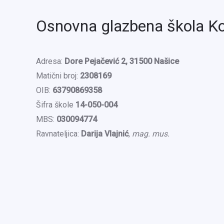
Osnovna glazbena škola K
Adresa:
Dore Pejačević 2, 31500 Našice
Matični broj:
2308169
OIB:
63790869358
Šifra škole
14-050-004
MBS:
030094774
Ravnateljica:
Darija Vlajnić
,
mag. mus.