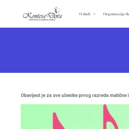
Skip
to
O školi
Organizacija šk
content
Obavijest je za sve učenike prvog razreda matične 