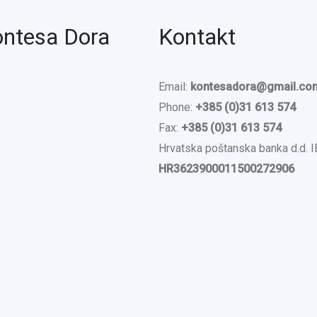
ontesa Dora
Kontakt
Email:
kontesadora@gmail.co
Phone:
+385 (0)31 613 574
Fax:
+385 (0)31 613 574
Hrvatska poštanska banka d.d. 
HR3623900011500272906