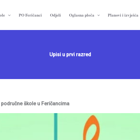
ole
PO Feričanci
Odjeli
Oglasna ploča
Planovi i izvješća
Upisi u prvi razred
i područne škole u Feričancima