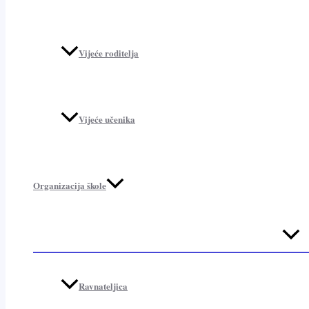
Vijeće roditelja
Vijeće učenika
Organizacija škole
Menu
Toggl
Ravnateljica