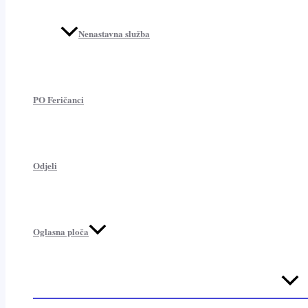
Nenastavna služba
PO Feričanci
Odjeli
Oglasna ploča
Menu
Toggl