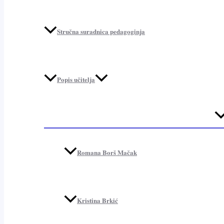
Stručna suradnica pedagoginja
Popis učitelja
Me
To
Romana Borš Mačak
Kristina Brkić