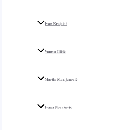
Ivan Krajačić
Vanesa Iličić
Martin Marijanović
Ivana Novaković