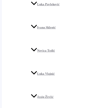
Luka Pavleković
Ivana Sklepić
Novica Todić
Luka Vlajnić
Josip Živčić