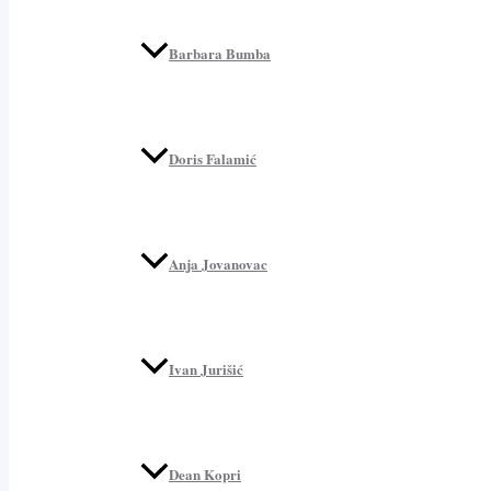
Barbara Bumba
Doris Falamić
Anja Jovanovac
Ivan Jurišić
Dean Kopri