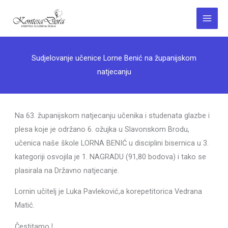
Skip
to
Main
content
Menu
Sudjelovanje učenice Lorne Benić na županijskom
natjecanju
Na 63. županijskom natjecanju učenika i studenata glazbe i
plesa koje je održano 6. ožujka u Slavonskom Brodu,
učenica naše škole LORNA BENIĆ u disciplini bisernica u 3.
kategoriji osvojila je 1. NAGRADU (91,80 bodova) i tako se
plasirala na Državno natjecanje.
Lornin učitelj je Luka Pavleković,a korepetitorica Vedrana
Matić.
Čestitamo !