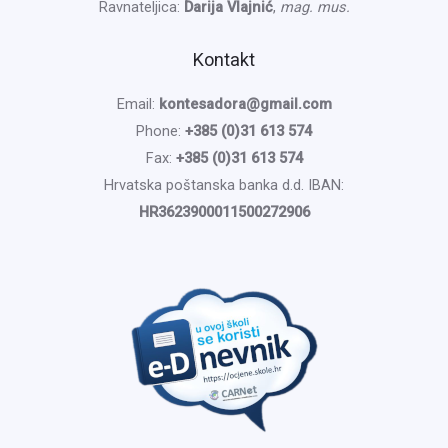
Ravnateljica:
Darija Vlajnić
,
mag. mus.
Kontakt
Email:
kontesadora@gmail.com
Phone:
+385 (0)31 613 574
Fax:
+385 (0)31 613 574
Hrvatska poštanska banka d.d. IBAN:
HR3623900011500272906