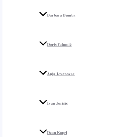
Barbara Bumba
Doris Falamić
Anja Jovanovac
Ivan Jurišić
Dean Kopri