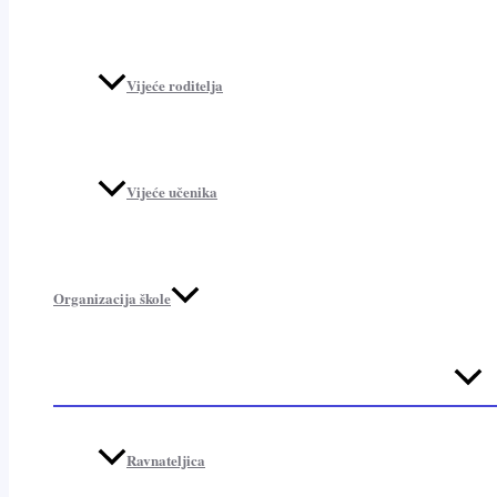
Vijeće roditelja
Vijeće učenika
Organizacija škole
Menu
Toggl
Ravnateljica