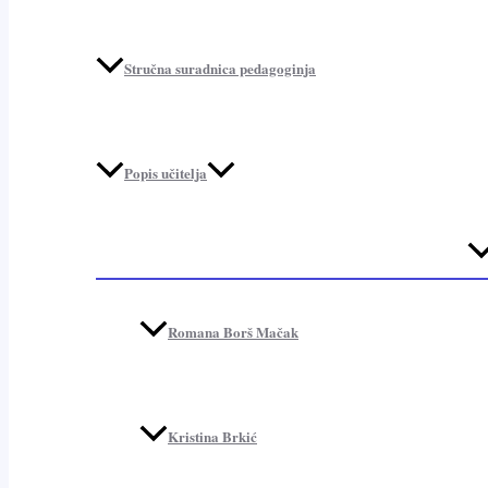
Stručna suradnica pedagoginja
Popis učitelja
Me
To
Romana Borš Mačak
Kristina Brkić