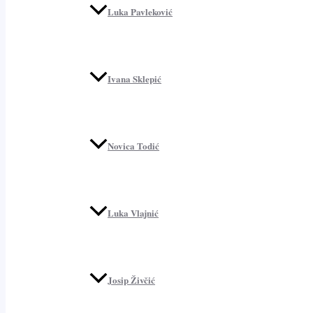
Luka Pavleković
Ivana Sklepić
Novica Todić
Luka Vlajnić
Josip Živčić