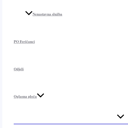
Nenastavna služba
PO Feričanci
Odjeli
Oglasna ploča
Menu
Toggl