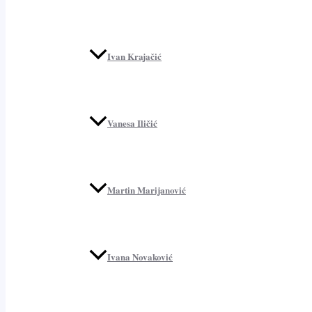
Ivan Krajačić
Vanesa Iličić
Martin Marijanović
Ivana Novaković