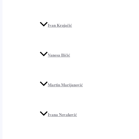
Ivan Krajačić
Vanesa Iličić
Martin Marijanović
Ivana Novaković