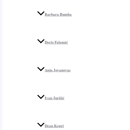
Barbara Bumba
Doris Falamić
Anja Jovanovac
Ivan Jurišić
Dean Kopri