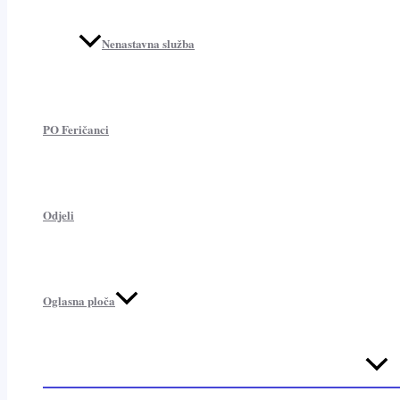
Nenastavna služba
PO Feričanci
Odjeli
Oglasna ploča
Menu
Toggl