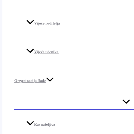
Vijeće roditelja
Vijeće učenika
Organizacija škole
Menu
Toggl
Ravnateljica