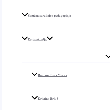
Stručna suradnica pedagoginja
Popis učitelja
Me
To
Romana Borš Mačak
Kristina Brkić