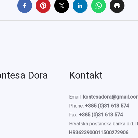
ontesa Dora
Kontakt
Email:
kontesadora@gmail.co
Phone:
+385 (0)31 613 574
Fax:
+385 (0)31 613 574
Hrvatska poštanska banka d.d. 
HR3623900011500272906