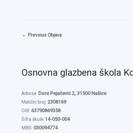
←
Previous Objava
Osnovna glazbena škola K
Adresa:
Dore Pejačević 2, 31500 Našice
Matični broj:
2308169
OIB:
63790869358
Šifra škole
14-050-004
MBS:
030094774