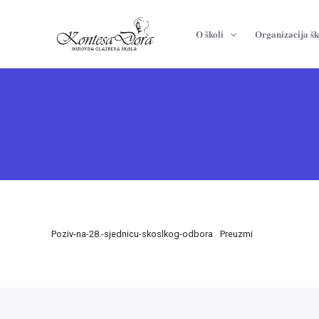
Skip
to
O školi
Organizacija šk
content
Poziv-na-28.-sjednicu-skoslkog-odbora
Preuzmi