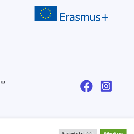
nja
Postavke kolačića
Prihvati sve