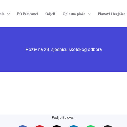
ole
PO Feričanci
Odjeli
Oglasna ploča
Planovi i izvješća
Poziv na 28. sjednicu školskog odbora
Podijelite ovo...