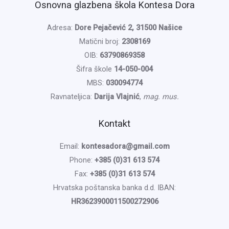
Osnovna glazbena škola Kontesa Dora
Adresa:
Dore Pejačević 2, 31500 Našice
Matični broj:
2308169
OIB:
63790869358
Šifra škole
14-050-004
MBS:
030094774
Ravnateljica:
Darija Vlajnić
,
mag. mus.
Kontakt
Email:
kontesadora@gmail.com
Phone:
+385 (0)31 613 574
Fax:
+385 (0)31 613 574
Hrvatska poštanska banka d.d. IBAN:
HR3623900011500272906