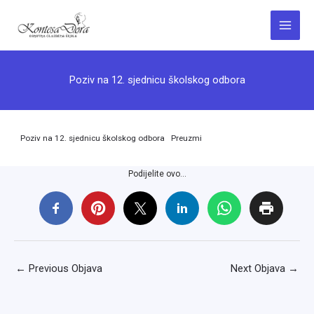
Skip
to
Main
content
Menu
Poziv na 12. sjednicu školskog odbora
Poziv na 12. sjednicu školskog odbora
Preuzmi
Podijelite ovo...
←
Previous Objava
Next Objava
→