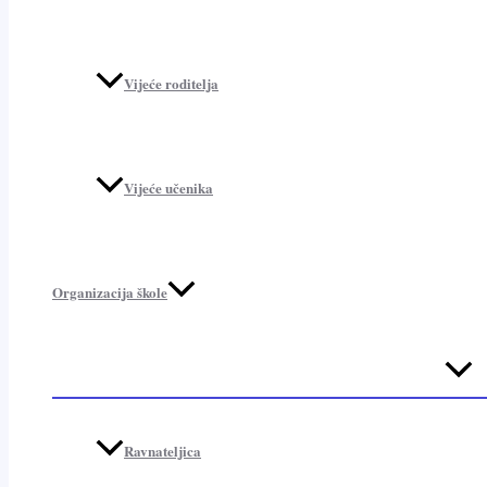
Vijeće roditelja
Vijeće učenika
Organizacija škole
Menu
Toggl
Ravnateljica