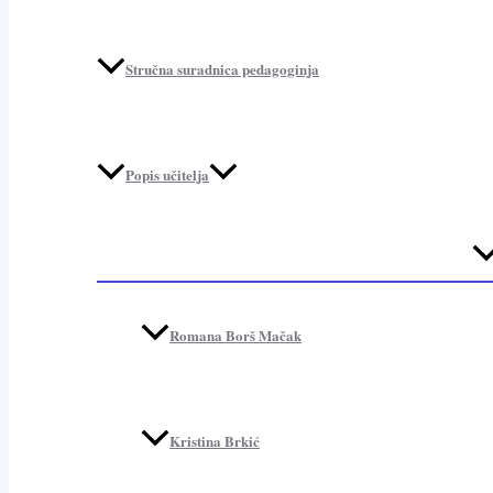
Stručna suradnica pedagoginja
Popis učitelja
Me
To
Romana Borš Mačak
Kristina Brkić