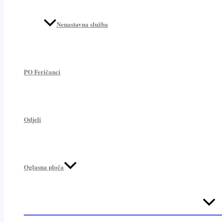
Nenastavna služba
PO Feričanci
Odjeli
Oglasna ploča
Menu
Toggl