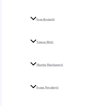
Ivan Krajačić
Vanesa Iličić
Martin Marijanović
Ivana Novaković