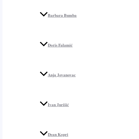
Barbara Bumba
Doris Falamić
Anja Jovanovac
Ivan Jurišić
Dean Kopri