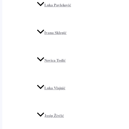
Luka Pavleković
Ivana Sklepić
Novica Todić
Luka Vlajnić
Josip Živčić