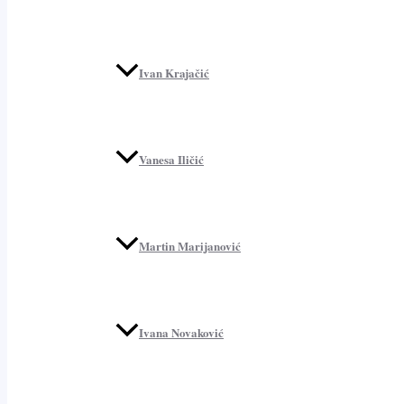
Ivan Krajačić
Vanesa Iličić
Martin Marijanović
Ivana Novaković