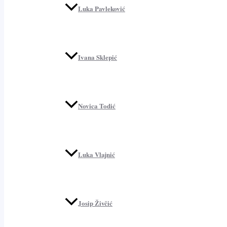
Luka Pavleković
Ivana Sklepić
Novica Todić
Luka Vlajnić
Josip Živčić