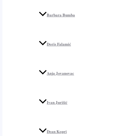
Barbara Bumba
Doris Falamić
Anja Jovanovac
Ivan Jurišić
Dean Kopri