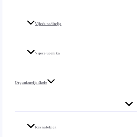
Vijeće roditelja
Vijeće učenika
Organizacija škole
Menu
Toggl
Ravnateljica