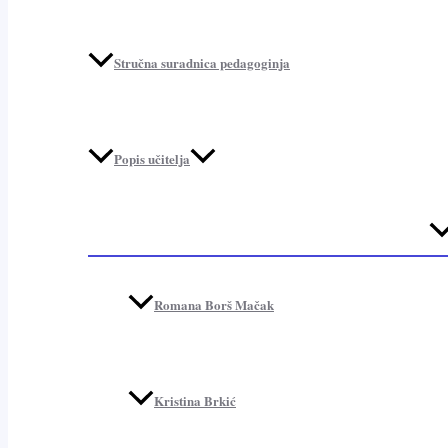
Stručna suradnica pedagoginja
Popis učitelja
Me
To
Romana Borš Mačak
Kristina Brkić