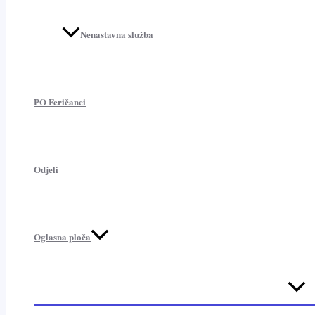
Nenastavna služba
PO Feričanci
Odjeli
Oglasna ploča
Menu
Toggl