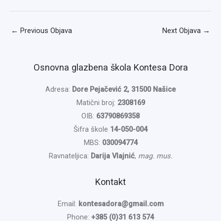
←
Previous Objava
Next Objava
→
Osnovna glazbena škola Kontesa Dora
Adresa:
Dore Pejačević 2, 31500 Našice
Matični broj:
2308169
OIB:
63790869358
Šifra škole
14-050-004
MBS:
030094774
Ravnateljica:
Darija Vlajnić
,
mag. mus.
Kontakt
Email:
kontesadora@gmail.com
Phone:
+385 (0)31 613 574