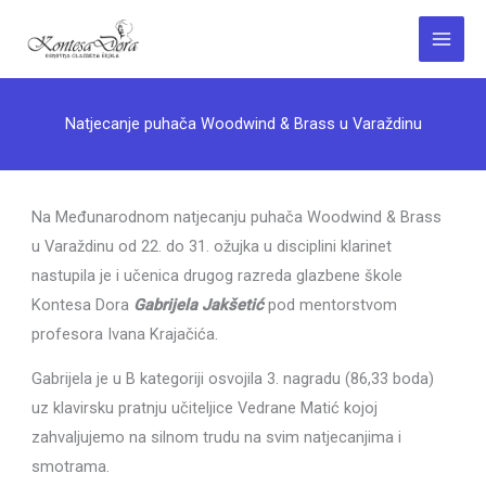
Skip
to
Main
content
Menu
Natjecanje puhača Woodwind & Brass u Varaždinu
Na Međunarodnom natjecanju puhača Woodwind & Brass
u Varaždinu od 22. do 31. ožujka u disciplini klarinet
nastupila je i učenica drugog razreda glazbene škole
Kontesa Dora
Gabrijela Jakšetić
pod mentorstvom
profesora Ivana Krajačića.
Gabrijela je u B kategoriji osvojila 3. nagradu (86,33 boda)
uz klavirsku pratnju učiteljice Vedrane Matić kojoj
zahvaljujemo na silnom trudu na svim natjecanjima i
smotrama.