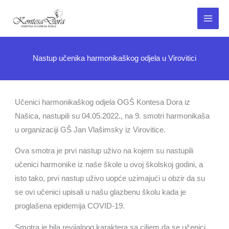
Skip
to
Main
content
Menu
Nastup učenika harmonikaškog odjela u Virovitici
Učenici harmonikaškog odjela OGŠ Kontesa Dora iz
Našica, nastupili su 04.05.2022., na 9. smotri harmonikaša
u organizaciji GŠ Jan Vlašimsky iz Virovitice.
Ova smotra je prvi nastup uživo na kojem su nastupili
učenici harmonike iz naše škole u ovoj školskoj godini, a
isto tako, prvi nastup uživo uopće uzimajući u obzir da su
se ovi učenici upisali u našu glazbenu školu kada je
proglašena epidemija COVID-19.
Smotra je bila revijalnog karaktera sa ciljem da se učenici