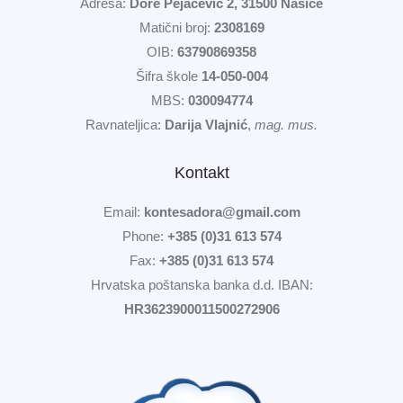
Adresa:
Dore Pejačević 2, 31500 Našice
Matični broj:
2308169
OIB:
63790869358
Šifra škole
14-050-004
MBS:
030094774
Ravnateljica:
Darija Vlajnić
,
mag. mus.
Kontakt
Email:
kontesadora@gmail.com
Phone:
+385 (0)31 613 574
Fax:
+385 (0)31 613 574
Hrvatska poštanska banka d.d. IBAN:
HR3623900011500272906