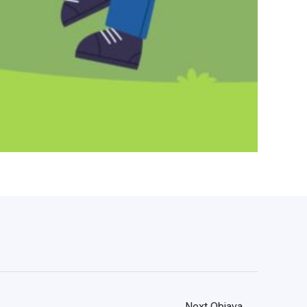
Next Objava
→