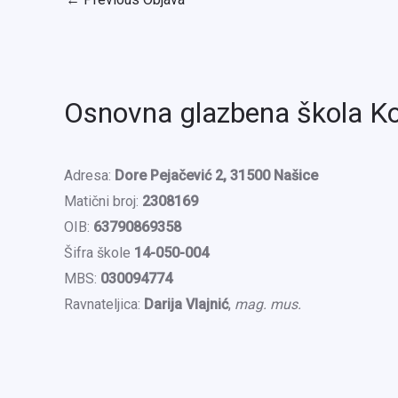
Osnovna glazbena škola K
Adresa:
Dore Pejačević 2, 31500 Našice
Matični broj:
2308169
OIB:
63790869358
Šifra škole
14-050-004
MBS:
030094774
Ravnateljica:
Darija Vlajnić
,
mag. mus.