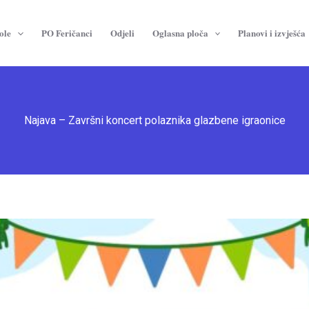
ole
PO Feričanci
Odjeli
Oglasna ploča
Planovi i izvješća
Najava – Završni koncert polaznika glazbene igraonice