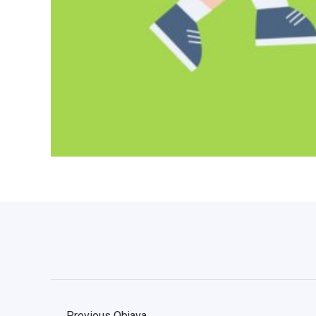
←
Previous Objava