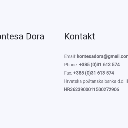
ontesa Dora
Kontakt
Email:
kontesadora@gmail.co
Phone:
+385 (0)31 613 574
Fax:
+385 (0)31 613 574
Hrvatska poštanska banka d.d. 
HR3623900011500272906