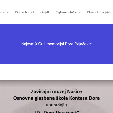
ole
PO Feričanci
Odjeli
Oglasna ploča
Planovi i izvješća
Najava: XXXII. memorijal Dore Pejačević