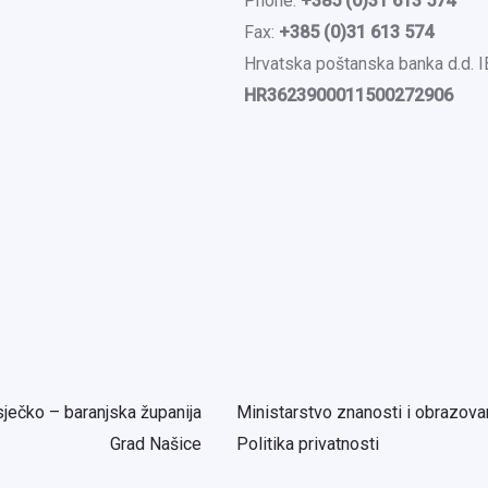
Phone:
+385 (0)31 613 574
Fax:
+385 (0)31 613 574
Hrvatska poštanska banka d.d. 
HR3623900011500272906
ječko – baranjska županija
Ministarstvo znanosti i obrazova
Grad Našice
Politika privatnosti