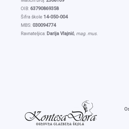
Matični broj:
2308169
OIB:
63790869358
Šifra škole
14-050-004
MBS:
030094774
Ravnateljica:
Darija Vlajnić
,
mag. mus.
Os