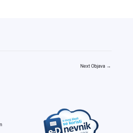
Next Objava
→
m