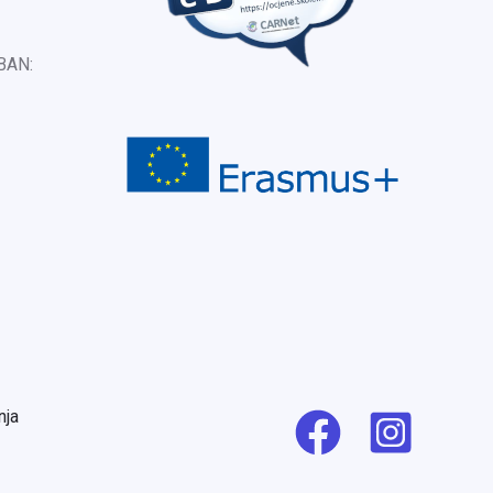
IBAN:
nja