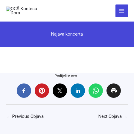
Skip
to
Main
content
Menu
Najava koncerta
Podijelite ovo...
←
Previous Objava
Next Objava
→