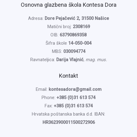
Osnovna glazbena škola Kontesa Dora
Adresa:
Dore Pejačević 2, 31500 Našice
Matični broj:
2308169
OIB:
63790869358
Šifra škole
14-050-004
MBS:
030094774
Ravnateljica:
Darija Vlajnić
,
mag. mus.
Kontakt
Email:
kontesadora@gmail.com
Phone:
+385 (0)31 613 574
Fax:
+385 (0)31 613 574
Hrvatska poštanska banka d.d. IBAN:
HR3623900011500272906