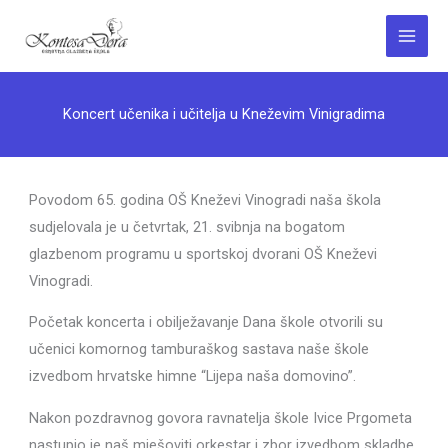
Skip
to
Main
content
Menu
Koncert učenika i učitelja u Kneževim Vinigradima
Povodom 65. godina OŠ Kneževi Vinogradi naša škola
sudjelovala je u četvrtak, 21. svibnja na bogatom
glazbenom programu u sportskoj dvorani OŠ Kneževi
Vinogradi.
Početak koncerta i obilježavanje Dana škole otvorili su
učenici komornog tamburaškog sastava naše škole
izvedbom hrvatske himne “Lijepa naša domovino”.
Nakon pozdravnog govora ravnatelja škole Ivice Prgometa
nastupio je naš mješoviti orkestar i zbor izvedbom skladbe