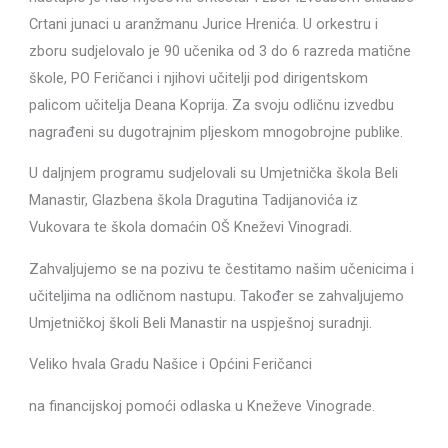
Crtani junaci u aranžmanu Jurice Hrenića. U orkestru i
zboru sudjelovalo je 90 učenika od 3 do 6 razreda matične
škole, PO Feričanci i njihovi učitelji pod dirigentskom
palicom učitelja Deana Koprija. Za svoju odličnu izvedbu
nagrađeni su dugotrajnim pljeskom mnogobrojne publike.
U daljnjem programu sudjelovali su Umjetnička škola Beli
Manastir, Glazbena škola Dragutina Tadijanovića iz
Vukovara te škola domaćin OŠ Kneževi Vinogradi.
Zahvaljujemo se na pozivu te čestitamo našim učenicima i
učiteljima na odličnom nastupu. Također se zahvaljujemo
Umjetničkoj školi Beli Manastir na uspješnoj suradnji.
Veliko hvala Gradu Našice i Općini Feričanci
na financijskoj pomoći odlaska u Kneževe Vinograde.