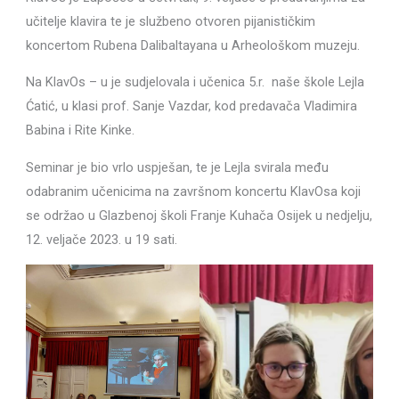
učitelje klavira te je službeno otvoren pijanističkim
koncertom Rubena Dalibaltayana u Arheološkom muzeju.
Na KlavOs – u je sudjelovala i učenica 5.r. naše škole Lejla
Ćatić, u klasi prof. Sanje Vazdar, kod predavača Vladimira
Babina i Rite Kinke.
Seminar je bio vrlo uspješan, te je Lejla svirala među
odabranim učenicima na završnom koncertu KlavOsa koji
se održao u Glazbenoj školi Franje Kuhača Osijek u nedjelju,
12. veljače 2023. u 19 sati.