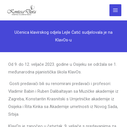
Skip
to
Main
content
Menu
Učenica klavirskog odjela Lejle Ćatić sudjelovala je na
KlavOs-u
Od 9. do 12. veljače 2023. godine u Osijeku se održala se 1.
međunarodna pijanistička škola KlavOs.
Gosti predavači bili su renomirani predavači i profesori:
Vladimir Babin i Ruben Dalibaltayan sa Muzičke akademije iz
Zagreba, Konstantin Krasnitski s Umjetničke akademije iz
Osijeka i Rita Kinka sa Akademije umetnosti iz Novog Sada,
Srbija.
KlavOs je započeo u četvrtak, 9. veljače s predavanjima za