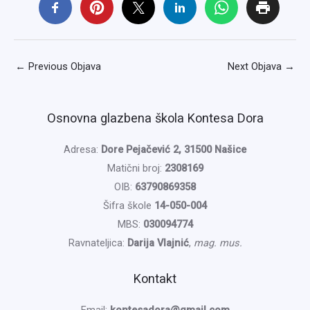
←
Previous Objava
Next Objava
→
Osnovna glazbena škola Kontesa Dora
Adresa:
Dore Pejačević 2, 31500 Našice
Matični broj:
2308169
OIB:
63790869358
Šifra škole
14-050-004
MBS:
030094774
Ravnateljica:
Darija Vlajnić
,
mag. mus.
Kontakt
Email:
kontesadora@gmail.com